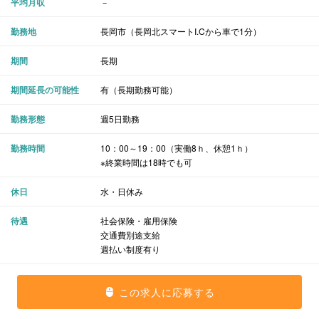
平均月収
－
勤務地
長岡市（長岡北スマートI.Cから車で1分）
期間
長期
期間延長の可能性
有（長期勤務可能）
勤務形態
週5日勤務
勤務時間
10：00～19：00（実働8ｈ、休憩1ｈ）
※終業時間は18時でも可
休日
水・日休み
待遇
社会保険・雇用保険
交通費別途支給
週払い制度有り
この求人に応募する