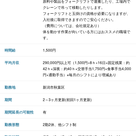
原料や製品をフォークリフトで運搬したり、工場内で
クレーンで吊って移動したりします。
フォークリフトと玉掛けの資格が必要になりますが、
入社後に取得できますのでご安心ください。
（費用については、会社規定あり）
体を動かす作業が向いている方にはおススメの職場で
す。
時間給
1,500円
平均月収
290,000円以上可（1,500円×8ｈ×16日+固定残業：約
42ｈ+深夜：約40ｈ+交替手当1,750円+食事手当4,000
円+通勤手当）※毎月のシフトにより増減あり
勤務地
新潟市秋葉区
期間
2～3ヶ月更新(初回1ヶ月更新)
期間延長の可能性
有
勤務形態
2勤2休、他シフト制