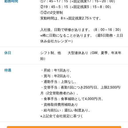
勤務時間
①7：45～17：15（+固定残業17：15～20：00）
②19：45～5：15（+固定残業5：15～8：00）
①②の2交替制
実動時間は、8ｈ+固定残業2.75ｈです。
入社後、日勤で研修があります。（8：00～16：30）
※稀に日勤になることがあります。（週5日勤務・土日
休み会社カレンダー）
休日
シフト制、他 大型連休あり（GW、夏季、年末年
始）
待遇
・昇給：年1回あり。
・賞与：年2回あり。
・通勤手当：上限なし。
・交替手当：夜勤1回につき250円/日。上限2,500円/
月（2交替勤務者のみ）。
・食事手当：食事補助として4,000円/月。
・資格取得費用補助あり
・給与前払い：週払い制度あり。
※上記全て会社規定に基づく