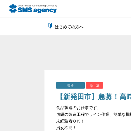
はじめての方へ
製造
急 募
【新発田市】急募！高
食品製造のお仕事です。
切餅の製造工程でライン作業、簡単な機
未経験者ＯＫ！
男女不問！