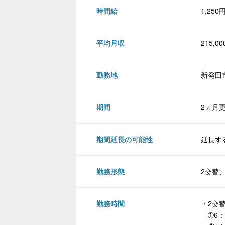
時間給
1,250
平均月収
215,
勤務地
新発田
期間
2ヵ月
期間延長の可能性
延長す
勤務形態
2交替
勤務時間
・2交
➀6：0