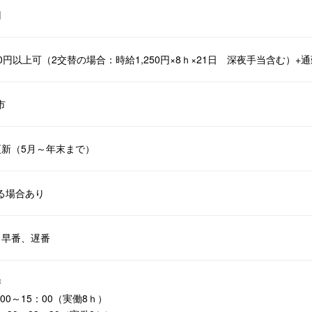
円
000円以上可（2交替の場合：時給1,250円×8ｈ×21日 深夜手当含む）+
市
更新（5月～年末まで）
る場合あり
、早番、遅番
替
0～15：00（実働8ｈ）