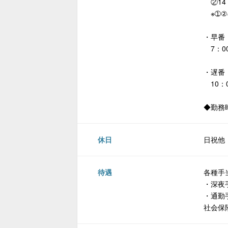
②14：
※➀②
・早番
7：00
・遅番
10：0
◆勤務
休日
日祝他
待遇
各種手
・深夜
・通勤
社会保